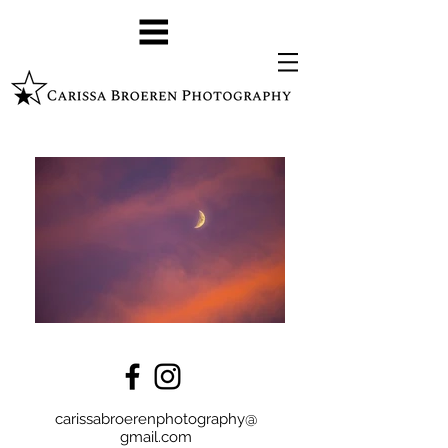
carissabroerenphotography@
gmail.com